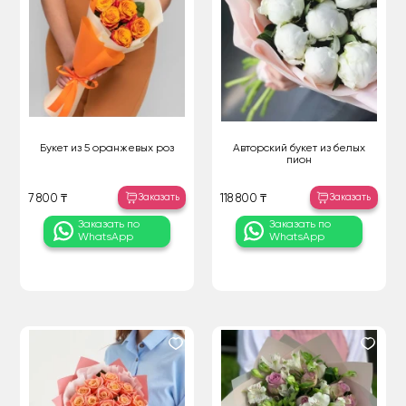
Букет из 5 оранжевых роз
Авторский букет из белых
пион
Заказать
Заказать
7 800 ₸
118 800 ₸
Заказать по
Заказать по
WhatsApp
WhatsApp