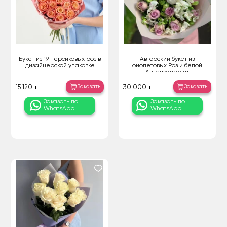
Букет из 19 персиковых роз в
Авторский букет из
дизайнерской упаковке
фиолетовых Роз и белой
Альстромерии
Заказать
Заказать
15 120 ₸
30 000 ₸
Заказать по
Заказать по
WhatsApp
WhatsApp