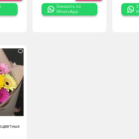
о
Заказать по
З
WhatsApp
W
оцветных