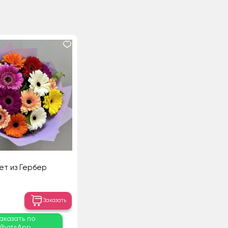
ет из Гербер
Заказать
аказать по
hatsApp