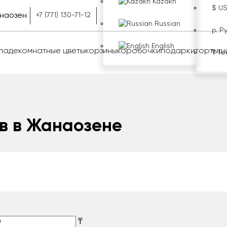
Kazakh
$ U
наозен
+7 (771) 130-71-12
Russian
р. Р
English
оладе
комнатные цветы
корзины
коробочки
подарки
торты
ш
₸ Те
в в Жанаозене
₸