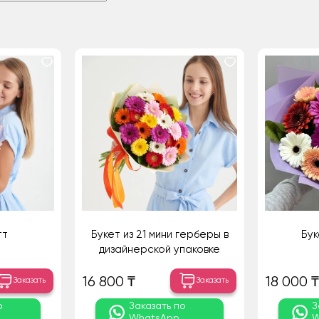
тт
Букет из 21 мини герберы в
Бук
дизайнерской упаковке
16 800 ₸
18 000 ₸
Заказать
Заказать
о
Заказать по
З
WhatsApp
W