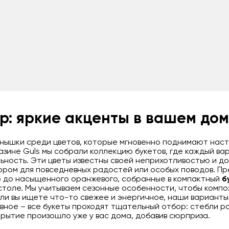
ер: яркие акценты в вашем до
нышки среди цветов, которые мгновенно поднимают наст
зине Guls мы собрали коллекцию букетов, где каждый ва
ьность. Эти цветы известны своей неприхотливостью и д
ором для повседневных радостей или особых поводов. Пр
о до насыщенного оранжевого, собранные в компактный
б
столе. Мы учитываем сезонные особенности, чтобы компо
сли вы ищете что-то свежее и энергичное, наши вариант
авное – все букеты проходят тщательный отбор: стебли р
рытие произошло уже у вас дома, добавив сюрприза.