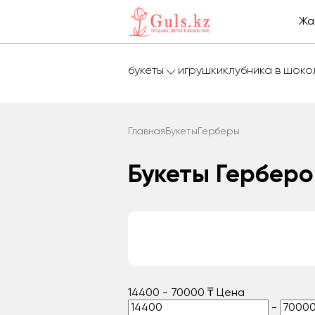
Жа
букеты
игрушки
клубника в шок
Главная
Букеты
Герберы
Букеты Герберо
14400
-
70000
₸
Цена
-