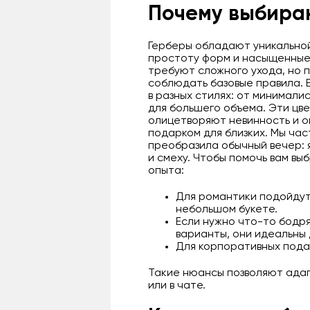
Почему выбираю
Герберы обладают уникально
простоту форм и насыщенные т
требуют сложного ухода, но п
соблюдать базовые правила. 
в разных стилях: от минимали
для большего объема. Эти цве
олицетворяют невинность и о
подарком для близких. Мы час
преобразила обычный вечер: 
и смеху. Чтобы помочь вам вы
опыта:
Для романтики подойдут
небольшом букете.
Если нужно что-то бодр
варианты, они идеальны 
Для корпоративных пода
Такие нюансы позволяют адап
или в чате.