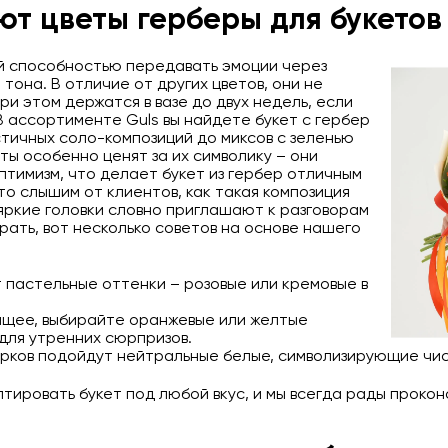
т цветы герберы для букетов
й способностью передавать эмоции через
она. В отличие от других цветов, они не
ри этом держатся в вазе до двух недель, если
В ассортименте Guls вы найдете букет с гербер
стичных соло-композиций до миксов с зеленью
ты особенно ценят за их символику – они
птимизм, что делает букет из гербер отличным
то слышим от клиентов, как такая композиция
яркие головки словно приглашают к разговорам
брать, вот несколько советов на основе нашего
 пастельные оттенки – розовые или кремовые в
ящее, выбирайте оранжевые или желтые
для утренних сюрпризов.
рков подойдут нейтральные белые, символизирующие чис
тировать букет под любой вкус, и мы всегда рады проко