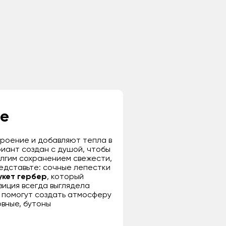
ме
роение и добавляют тепла в
риант создан с душой, чтобы
олгим сохранением свежести,
едставьте: сочные лепестки
укет гербер
, который
зиция всегда выглядела
ы помогут создать атмосферу
овные, бутоны