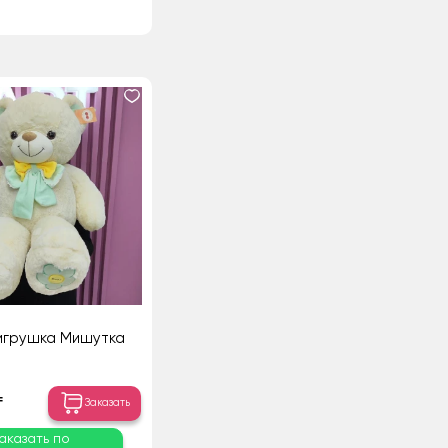
игрушка Мишутка
₸
Заказать
аказать по