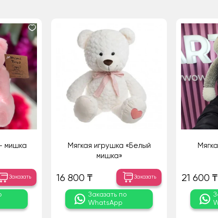
- мишка
Мягкая игрушка «Белый
Мягка
мишка»
16 800 ₸
21 600 ₸
Заказать
Заказать
о
Заказать по
З
WhatsApp
W