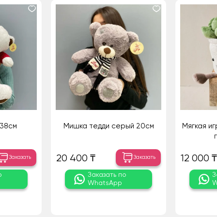
 38см
Мишка тедди серый 20см
Мягкая иг
20 400 ₸
12 000 ₸
Заказать
Заказать
о
Заказать по
З
WhatsApp
W