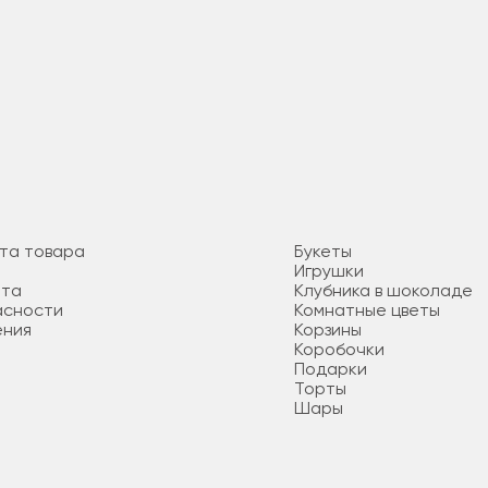
ата товара
Букеты
Игрушки
ата
Клубника в шоколаде
асности
Комнатные цветы
ения
Корзины
Коробочки
Подарки
Торты
Шары