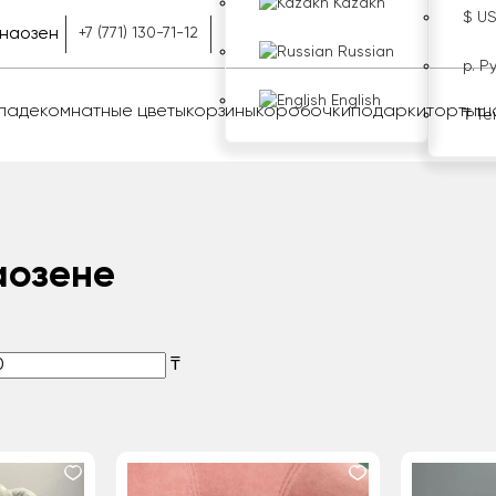
Kazakh
$ U
наозен
+7 (771) 130-71-12
Russian
р. Р
English
оладе
комнатные цветы
корзины
коробочки
подарки
торты
ш
₸ Те
аозене
₸