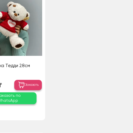
а Тедди 28см
₸
Заказать
аказать по
hatsApp