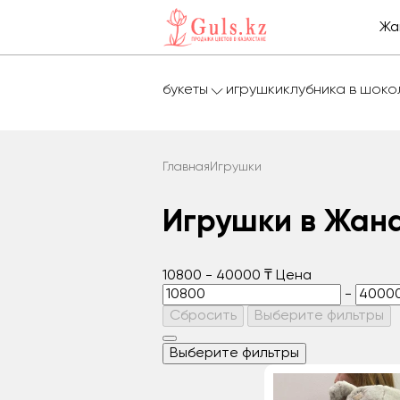
Жа
букеты
игрушки
клубника в шок
Главная
Игрушки
Игрушки в Жан
10800
-
40000
₸
Цена
-
Сбросить
Выберите фильтры
Выберите фильтры