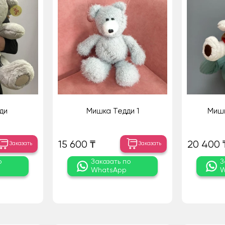
ди
Мишка Тедди 1
Мишк
15 600 ₸
20 400 
Заказать
Заказать
о
Заказать по
З
WhatsApp
W