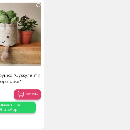
рушка "Суккулент в
горшочке"
Заказать
аказать по
hatsApp