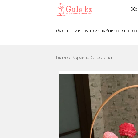
Жа
букеты
игрушки
клубника в шок
Главная
Корзина Сластена