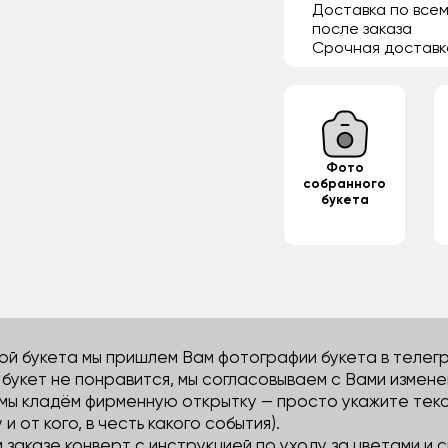
Доставка по всем
после заказа
Срочная доставк
Фото
собранного
букета
й букета мы пришлем Вам фотографии букета в телегра
м букет не понравится, мы согласовываем с Вами измене
 мы кладём фирменную открытку — просто укажите тек
 и от кого, в честь какого события).
м заказе конверт с инструкцией по уходу за цветами и