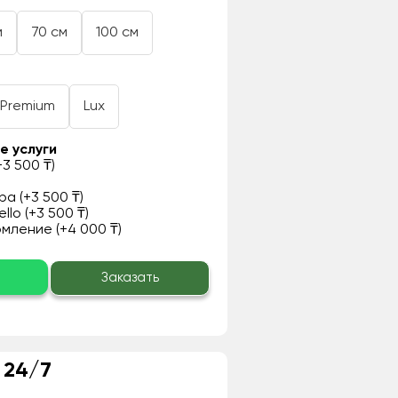
м
70 см
100 см
Premium
Lux
е услуги
3 500 ₸)
а (+3 500 ₸)
llo (+3 500 ₸)
ление (+4 000 ₸)
о
Заказать
 24/7