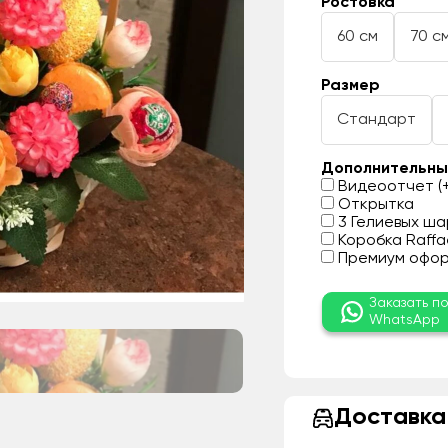
Ростовка
60 см
70 с
Размер
Стандарт
Дополнительны
Видеоотчет (+
Открытка
3 Гелиевых шар
Коробка Raffae
Премиум оформ
Заказать п
WhatsApp
Доставка