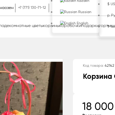
Kazakh
$ U
наозен
+7 (771) 130-71-12
Russian
р. Р
English
оладе
комнатные цветы
корзины
коробочки
подарки
торты
ш
₸ Те
Код товара:
42142
Корзина
18 000