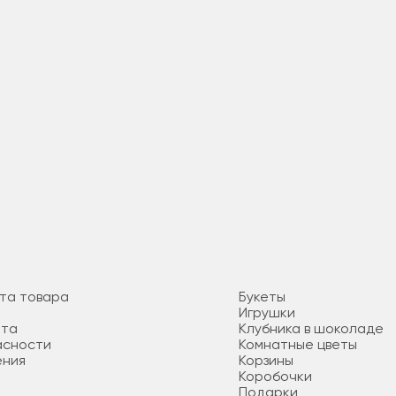
ата товара
Букеты
Игрушки
ата
Клубника в шоколаде
асности
Комнатные цветы
ения
Корзины
Коробочки
Подарки