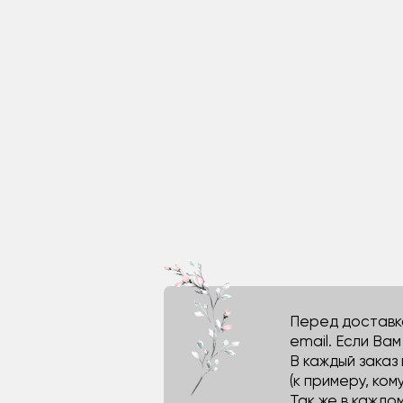
Перед доставко
email. Если Ва
В каждый заказ
(к примеру, кому
Так же в каждо