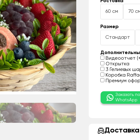
Ростовка
60 см
70 с
Размер
Стандарт
Дополнительны
Видеоотчет (+
Открытка
3 Гелиевых шар
Коробка Raffae
Премиум оформ
Заказать п
WhatsApp
Доставка