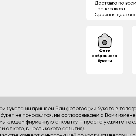
Доставка по всем
после заказа
Срочная доставк
Фото
собранного
букета
й букета мы пришлем Вам фотографии букета в телегра
м букет не понравится, мы согласовываем с Вами измене
 мы кладём фирменную открытку — просто укажите тек
 и от кого, в честь какого события).
м заказе конверт с инструкцией по уходу за цветами и