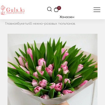
0
Жанаозен
Главная
Букеты
45 нежно-розовых тюльпанов.