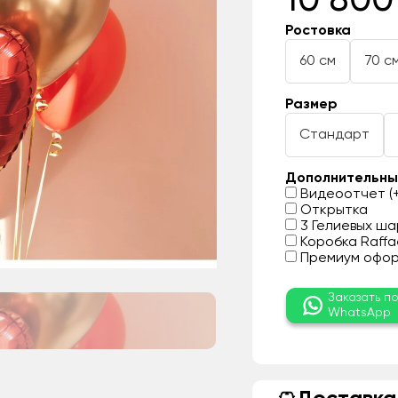
10 800
Ростовка
60 см
70 с
Размер
Стандарт
Дополнительны
Видеоотчет (+
Открытка
3 Гелиевых шар
Коробка Raffae
Премиум оформ
Заказать п
WhatsApp