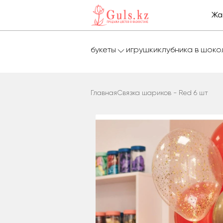
Жа
букеты
игрушки
клубника в шок
Главная
Связка шариков - Red 6 шт