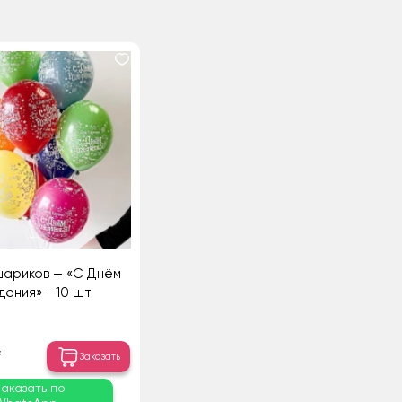
шариков — «С Днём
дения» - 10 шт
₸
Заказать
Заказать по