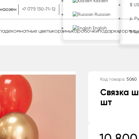
Kazakh
$ U
наозен
+7 (771) 130-71-12
Russian
р. Р
English
оладе
комнатные цветы
корзины
коробочки
подарки
торты
ш
₸ Те
Код товара:
5060
Связка ш
шт