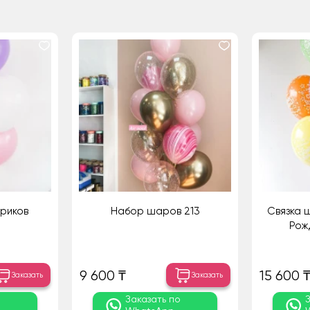
ариков
Набор шаров 213
Связка 
Рож
9 600 ₸
15 600 
Заказать
Заказать
о
Заказать по