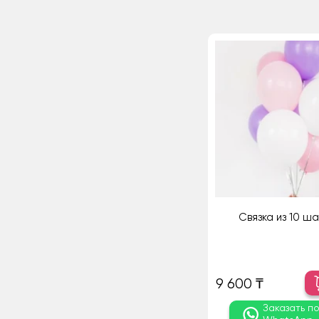
Связка из 10 ш
9 600 ₸
Заказать п