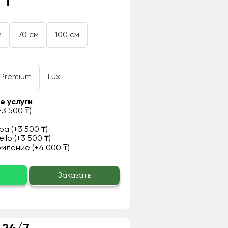
 ₸
м
70 см
100 см
Premium
Lux
е услуги
3 500 ₸)
а (+3 500 ₸)
llo (+3 500 ₸)
ление (+4 000 ₸)
о
Заказать