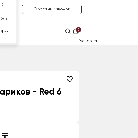
SD
Обратный звонок
убль
0
ары
нге
Жанаозен
ариков - Red 6