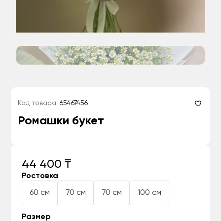
Код товара:
65467456
Ромашки букет
44 400 ₸
Ростовка
60 см
70 см
70 см
100 см
Размер