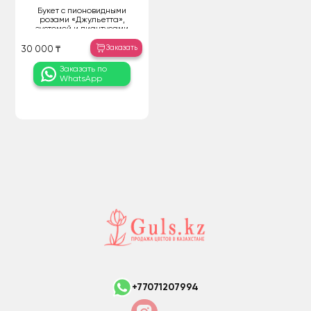
Букет с пионовидными
розами «Джульетта»,
эустомой и диантусами
Заказать
30 000 ₸
Заказать по
WhatsApp
+77071207994