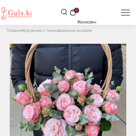
0
Жанаозен
Главная
Корзинка с пионовидными розами