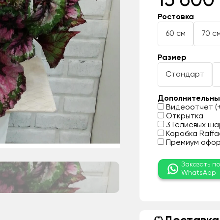
15 600
Ростовка
60 см
70 с
Размер
Стандарт
Дополнительны
Видеоотчет (+
Открытка
3 Гелиевых шар
Коробка Raffae
Премиум оформ
Заказать п
WhatsApp