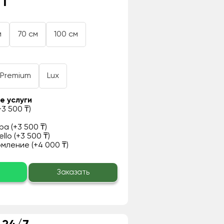
 ₸
м
70 см
100 см
Premium
Lux
е услуги
3 500 ₸)
а (+3 500 ₸)
llo (+3 500 ₸)
ление (+4 000 ₸)
о
Заказать