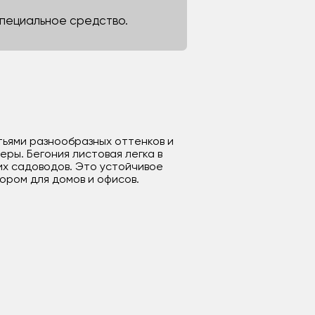
 специальное средство.
тьями разнообразных оттенков и
ры. Бегония листовая легка в
их садоводов. Это устойчивое
ором для домов и офисов.