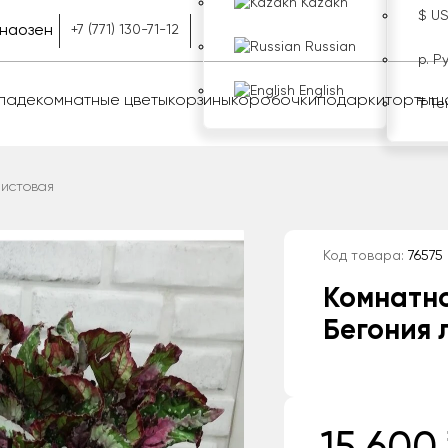
Kazakh
$ U
наозен
+7 (771) 130-71-12
Russian
р. Р
English
оладе
комнатные цветы
корзины
коробочки
подарки
торты
ш
₸ Те
листовая
Код товара:
76575
Комнатн
Бегония 