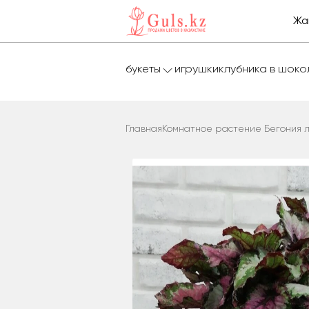
Жа
букеты
игрушки
клубника в шок
Главная
Комнатное растение Бегония 