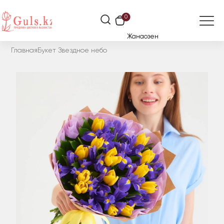
0
Жанаозен
Главная
Букет Звездное небо