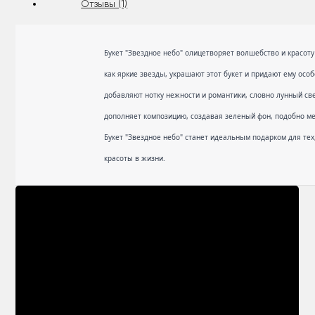
Отзывы (1)
Букет "Звездное небо" олицетворяет волшебство и красот
как яркие звезды, украшают этот букет и придают ему о
добавляют нотку нежности и романтики, словно лунный све
дополняет композицию, создавая зеленый фон, подобно м
Букет "Звездное небо" станет идеальным подарком для те
красоты в жизни.