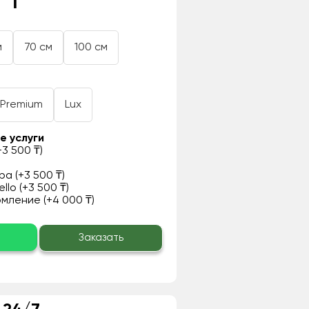
 ₸
м
70 см
100 см
Premium
Lux
е услуги
3 500 ₸)
а (+3 500 ₸)
llo (+3 500 ₸)
ление (+4 000 ₸)
о
Заказать