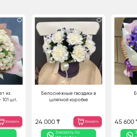
ет из
Белоснежные гвоздики в
Б
 101 шт.
шляпной коробке
24 000 ₸
45 600 
Заказать
Заказать
о
Заказать по