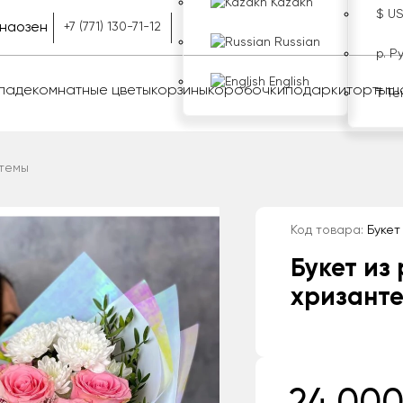
Kazakh
$ U
наозен
+7 (771) 130-71-12
Russian
р. Р
English
оладе
комнатные цветы
корзины
коробочки
подарки
торты
ш
₸ Те
нтемы
Код товара:
Букет 
Букет из 
хризант