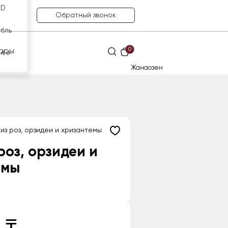
SD
Обратный звонок
убль
0
ары
нге
Жанаозен
из роз, орзидеи и хризантемы
роз, орзидеи и
емы