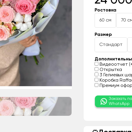
24 000
Ростовка
60 см
70 с
Размер
Стандарт
Дополнительны
Видеоотчет (+
Открытка
3 Гелиевых шар
Коробка Raffae
Премиум оформ
Заказать п
WhatsApp