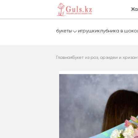
Жа
букеты
игрушки
клубника в шок
Главная
Букет из роз, орзидеи и хриза