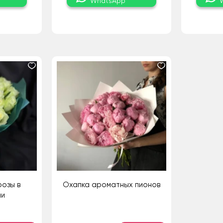
WhatsApp
розы в
Охапка ароматных пионов
ии