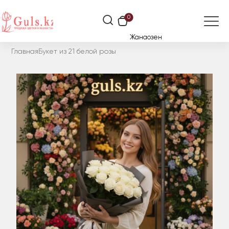
0
Жанаозен
Главная
Букет из 21 белой розы