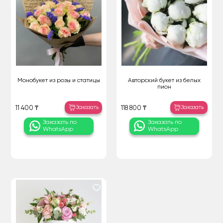
Монобукет из розы и статицы
Авторский букет из белых
пион
Заказать
Заказать
11 400 ₸
118 800 ₸
Заказать по
Заказать по
WhatsApp
WhatsApp