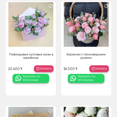
Лавандовые кустовые розы в
Корзинка с пионовидными
коробочке
розами
Заказать
Заказать
20 400 ₸
36 000 ₸
Заказать по
Заказать по
WhatsApp
WhatsApp