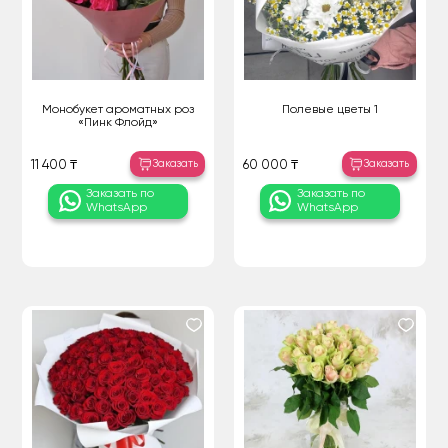
Монобукет ароматных роз
Полевые цветы 1
«Пинк Флойд»
Заказать
Заказать
11 400 ₸
60 000 ₸
Заказать по
Заказать по
WhatsApp
WhatsApp