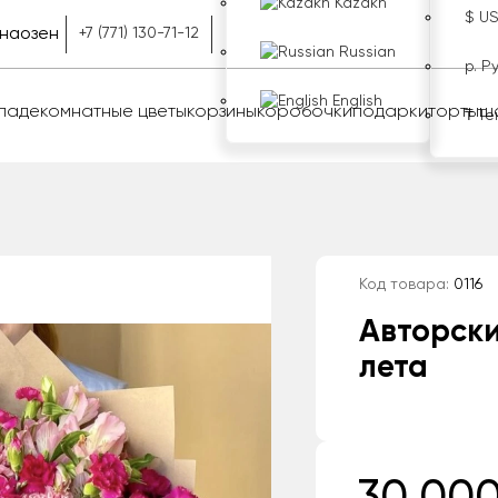
Kazakh
$ U
наозен
+7 (771) 130-71-12
Russian
р. Р
English
оладе
комнатные цветы
корзины
коробочки
подарки
торты
ш
₸ Те
Код товара:
0116
Авторски
лета