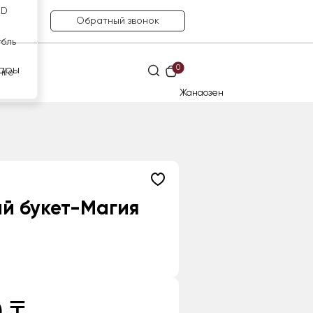
SD
Обратный звонок
убль
0
ары
нге
Жанаозен
й букет-Магия