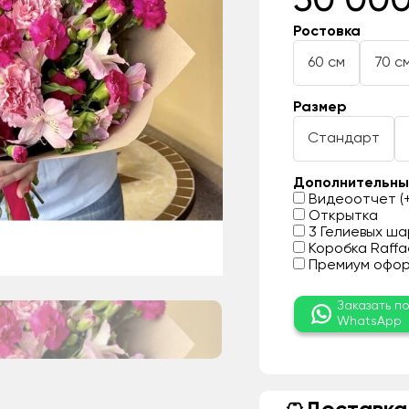
30 000
Ростовка
60 см
70 с
Размер
Стандарт
Дополнительны
Видеоотчет (+
Открытка
3 Гелиевых шар
Коробка Raffae
Премиум оформ
Заказать п
WhatsApp