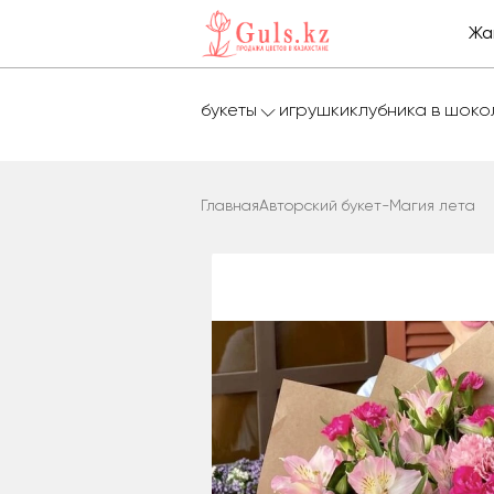
Жа
букеты
игрушки
клубника в шок
Главная
Авторский букет-Магия лета