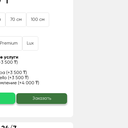
 ₸
м
70 см
100 см
Premium
Lux
е услуги
3 500 ₸)
а (+3 500 ₸)
llo (+3 500 ₸)
ление (+4 000 ₸)
о
Заказать