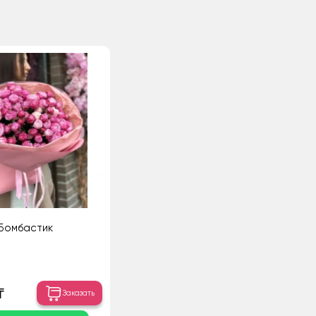
Бомбастик
₸
Заказать