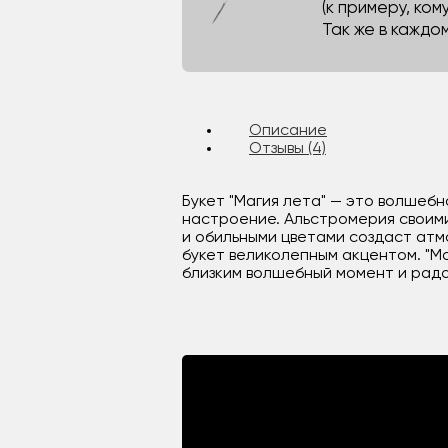
(к примеру, кому
Так же в каждо
Описание
Отзывы (4)
Букет "Магия лета" — это волшеб
настроение. Альстромерия своими
и обильными цветами создаст ат
букет великолепным акцентом. "М
близким волшебный момент и радо