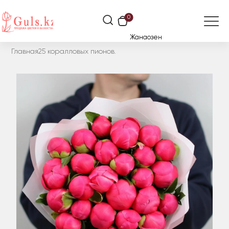
0
Жанаозен
Главная
25 коралловых пионов.